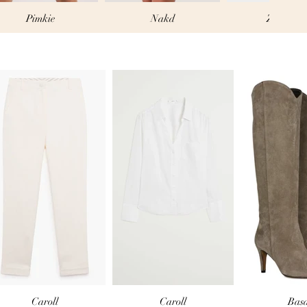
Pimkie
Nakd
Zalando
Caroll
Caroll
Basa