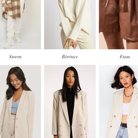
Storets
Bérénice
Etam