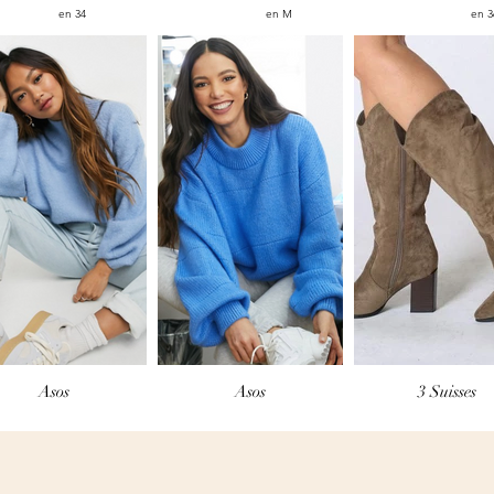
en 34
en M
en 3
Asos
Asos
3 Suisses