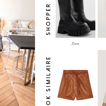
SHOPPER LE LOOK
Zara
look similaire